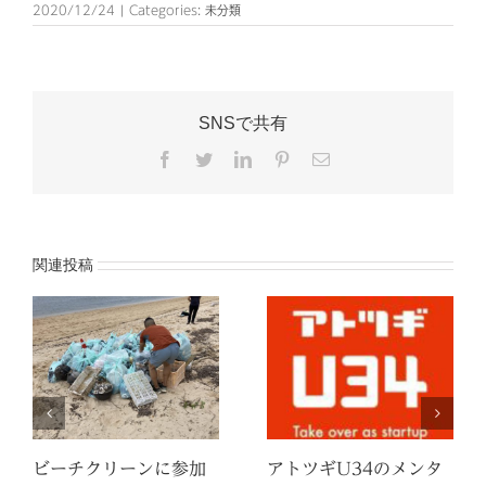
2020/12/24
|
Categories:
未分類
SNSで共有
Facebook
Twitter
LinkedIn
Pinterest
電
子
メ
ー
ル
関連投稿
ビーチクリーンに参加
アトツギU34のメンタ