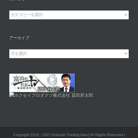
カ
テ
ゴ
リ
アーカイブ
ー
ア
ー
カ
イ
ブ
Copyright 2016 - 2022 Hokusei Trading Asia | All Rights Reserved |