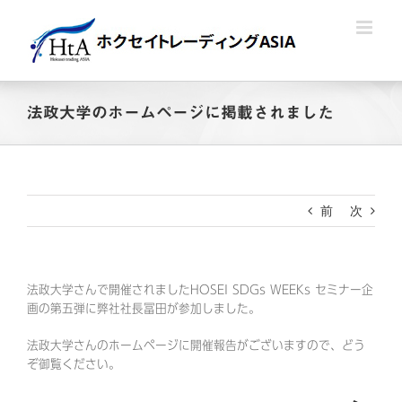
Skip
to
content
法政大学のホームページに掲載されました
前
次
法政大学さんで開催されましたHOSEI SDGs WEEKs セミナー企
画の第五弾に弊社社長冨田が参加しました。
法政大学さんのホームページに開催報告がございますので、どう
ぞ御覧ください。