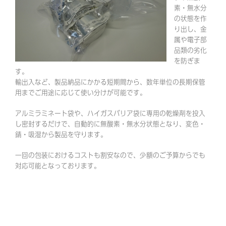
素・無水分
の状態を作
り出し、金
属や電子部
品類の劣化
を防ぎま
す。
輸出入など、製品納品にかかる短期間から、数年単位の長期保管
用までご用途に応じて使い分けが可能です。
アルミラミネート袋や、ハイガスバリア袋に専用の乾燥剤を投入
し密封するだけで、自動的に無酸素・無水分状態となり、変色・
錆・吸湿から製品を守ります。
一回の包装におけるコストも割安なので、少額のご予算からでも
対応可能となっております。