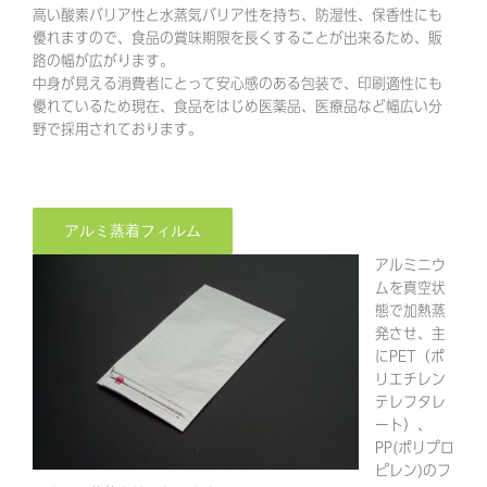
高い酸素バリア性と水蒸気バリア性を持ち、防湿性、保香性にも
優れますので、食品の賞味期限を長くすることが出来るため、販
路の幅が広がります。
中身が見える消費者にとって安心感のある包装で、印刷適性にも
優れているため現在、食品をはじめ医薬品、医療品など幅広い分
野で採用されております。
アルミ蒸着フィルム
アルミニウ
ムを真空状
態で加熱蒸
発させ、主
にPET（ポ
リエチレン
テレフタレ
ート）、
PP(ポリプロ
ピレン)のフ