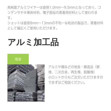
高純度アルミワイヤーは直径1.0mm～9.5mmとなっており、コ
ンデンサや半導体材料、電子部品の蒸着用材料として使われま
す。
ショットは直径8mm～13mmの不均一な粒状の製品で、蒸着材料
として幅広くご使用いただけます。
アルミ加工品
地金
アルミや錫などの地金・鋳造品（新
塊、二次合金、再生塊、脱酸塊）
小ロットからもご注文いただけますの
でまずはご相談ください。