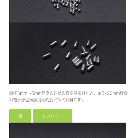
直径3mm～5mm程度の球状の真空蒸着材料と、φ5x20mm程度
の電子部品薄膜用高純度アルミ材料です。
板
タブレット