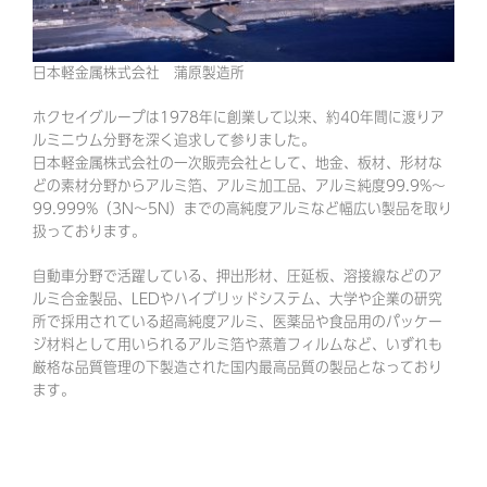
日本軽金属株式会社 蒲原製造所
ホクセイグループは1978年に創業して以来、約40年間に渡りア
ルミニウム分野を深く追求して参りました。
日本軽金属株式会社の一次販売会社として、地金、板材、形材な
どの素材分野からアルミ箔、アルミ加工品、アルミ純度99.9%～
99.999%（3N～5N）までの高純度アルミなど幅広い製品を取り
扱っております。
自動車分野で活躍している、押出形材、圧延板、溶接線などのア
ルミ合金製品、LEDやハイブリッドシステム、大学や企業の研究
所で採用されている超高純度アルミ、医薬品や食品用のパッケー
ジ材料として用いられるアルミ箔や蒸着フィルムなど、いずれも
厳格な品質管理の下製造された国内最高品質の製品となっており
ます。