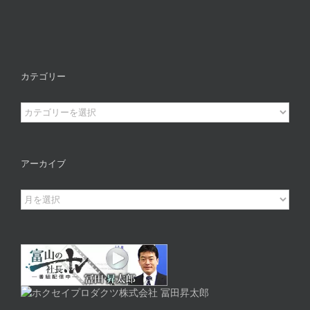
カテゴリー
カ
テ
ゴ
リ
アーカイブ
ー
ア
ー
カ
イ
ブ