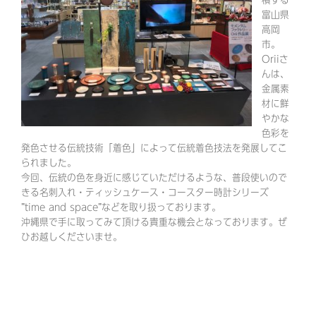
積する
富山県
高岡
市。
Oriiさ
んは、
金属素
材に鮮
やかな
色彩を
発色させる伝統技術「着色」によって伝統着色技法を発展してこ
られました。
今回、伝統の色を身近に感じていただけるような、普段使いので
きる名刺入れ・ティッシュケース・コースター時計シリーズ
”time and space”などを取り扱っております。
沖縄県で手に取ってみて頂ける貴重な機会となっております。ぜ
ひお越しくださいませ。