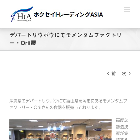
Skip
to
content
デパートリウボウにてモメンタムファクトリ
ー・Orii展
前
次
沖縄県のデパートリウボウにて富山県高岡市にあるモメンタムフ
ァクトリー・Oriiさんの食器を販売しております。
高度な
鋳造技
術が集