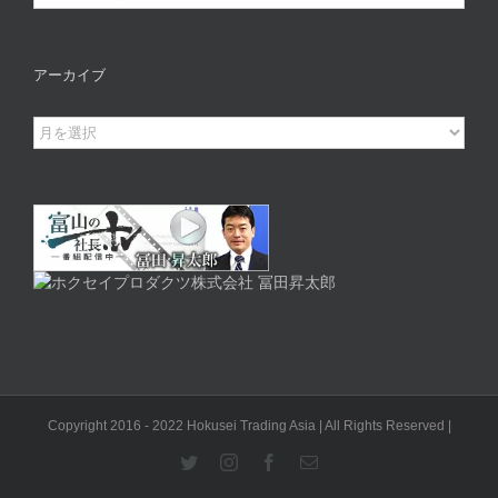
テ
ゴ
リ
アーカイブ
ー
ア
ー
カ
イ
ブ
Copyright 2016 - 2022 Hokusei Trading Asia | All Rights Reserved |
Twitter
Instagram
Facebook
電
子
メ