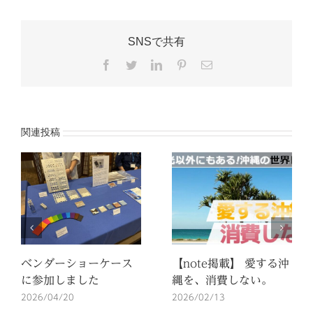
SNSで共有
Facebook
Twitter
LinkedIn
Pinterest
電
子
メ
ー
ル
関連投稿
ベンダーショーケース
【note掲載】 愛する沖
に参加しました
縄を、消費しない。
2026/04/20
2026/02/13