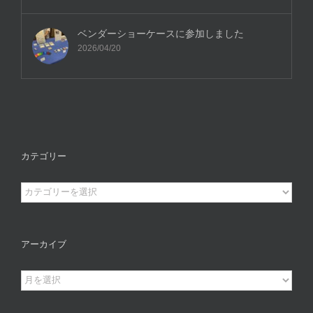
ベンダーショーケースに参加しました
2026/04/20
カテゴリー
カ
テ
ゴ
リ
アーカイブ
ー
ア
ー
カ