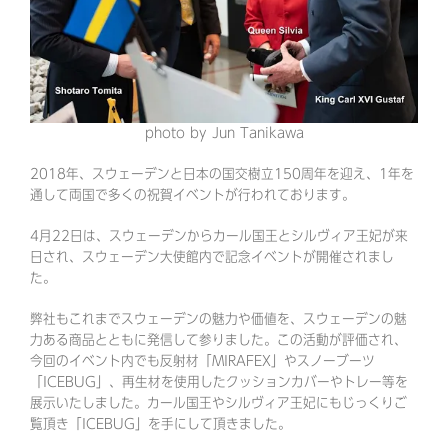
photo by Jun Tanikawa
2018年、スウェーデンと日本の国交樹立150周年を迎え、1年を
通して両国で多くの祝賀イベントが行われております。
4月22日は、スウェーデンからカール国王とシルヴィア王妃が来
日され、スウェーデン大使館内で記念イベントが開催されまし
た。
弊社もこれまでスウェーデンの魅力や価値を、スウェーデンの魅
力ある商品とともに発信して参りました。この活動が評価され、
今回のイベント内でも反射材「MIRAFEX」やスノーブーツ
「ICEBUG」、再生材を使用したクッションカバーやトレー等を
展示いたしました。カール国王やシルヴィア王妃にもじっくりご
覧頂き「ICEBUG」を手にして頂きました。