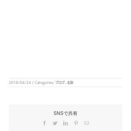
2018/04/24
|
Categories:
ブログ
,
北欧
SNSで共有
Facebook
Twitter
LinkedIn
Pinterest
電
子