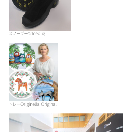
スノーブーツIcebug
トレーOriginella Original