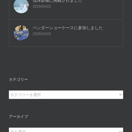
琉球新報に掲載されました
2026/04/22
ベンダーショーケースに参加しました
2026/04/20
カテゴリー
カ
テ
ゴ
リ
アーカイブ
ー
ア