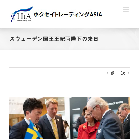
Skip
to
content
スウェーデン国王王妃両陛下の来日
前
次