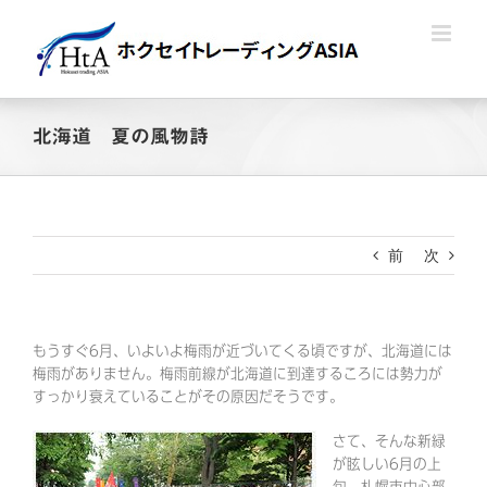
Skip
to
content
北海道 夏の風物詩
前
次
もうすぐ6月、いよいよ梅雨が近づいてくる頃ですが、北海道には
梅雨がありません。梅雨前線が北海道に到達するころには勢力が
すっかり衰えていることがその原因だそうです。
さて、そんな新緑
が眩しい6月の上