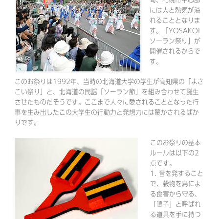
旬、札幌市中心部
には人と熱気が溢
れることとなりま
す。「YOSAKOI
ソーラン祭り」が
開催されるからで
す。
このお祭りは1992年、当時の北海道大学の学生が高知県の「よさ
こい祭り」と、北海道の民謡「ソーラン節」を組み合わせて誕生
させたものだそうです。ここまで人々に愛されることとなった行
事を生み出したこの大学生の行動力と発想力には驚かされるばか
りです。
このお祭りの基本
ルールは以下の2
点です。
1. 音を発すること
で、穀物を鳥によ
る食害から守る、
「鳴子」と呼ばれ
る道具を手に持つ