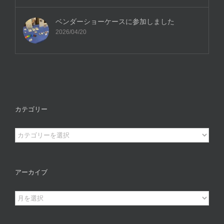
ベンダーショーケースに参加しました
2026/04/20
カテゴリー
カ
テ
ゴ
リ
アーカイブ
ー
ア
ー
カ