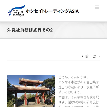
Skip
to
content
沖縄社員研修旅行その2
前
次
皆さん、こんにちは。
ホクセイ本社がある富山県は
連日の寒波により、氷点下が
続いております。
今回は、そんな寒さを吹き飛
ばす、暖かい沖縄の研修旅行