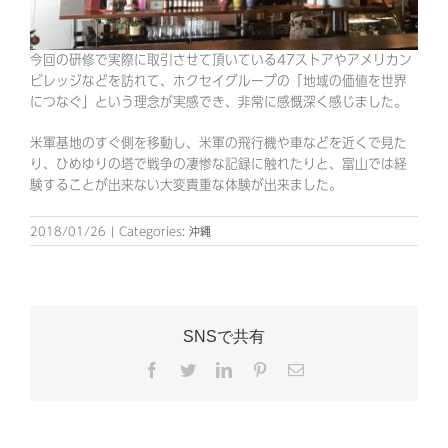
今回の研修で実際に取引させて頂いている47ストアやアメリカン
ビレッジなどを訪れて、ホクセイグループの「地域の価値を世界
につなぐ」という理念が実感でき、非常に感慨深く感じました。
米軍基地のすぐ側を移動し、米軍の飛行機や車などを近くで見た
り、ひめゆりの塔で戦争の凄惨な記録に触れたりと、富山では経
験することが出来ない大変貴重な体験が出来ました。
2018/01/26
|
Categories:
沖縄
SNSで共有
Facebook
Twitter
LinkedIn
Pinterest
電
子
メ
ー
ル