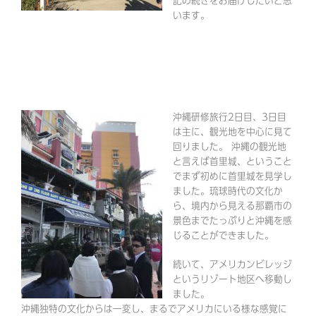
記の続きをお届けしたいと思
います。
沖縄研修旅行2日目、3日目
は主に、観光地を中心に見て
回りました。 沖縄の観光地
と言えば首里城、ということ
でまず初めに首里城を見学し
ました。琉球時代の文化か
ら、境内から見える那覇市の
景色までたっぷりと沖縄を感
じることができました。
続いて、アメリカンビレッジ
というリゾート地区へ移動し
ました。
沖縄独特の文化からは一変し、まるでアメリカにいる様な感覚に